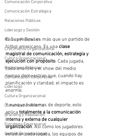
Comunicación Corporativa
Comunicación Estratégica
Relaciones Públicas
Liderazgo y Gestión
El Super Bowl es más que un partido de 
Marca y Reputación
fútbol americano. Es una 
clase 
Crecimiento Organizacional
magistral de comunicación, estrategia y 
Cultura Organizacional
ejecución con propósito
. Cada jugada, 
Relaciones Públicas
cada anuncio y el show del medio 
tiempo demuestran que, cuando hay 
Comunicación Corporativa
planificación y claridad, el impacto es 
Liderazgo
enorme.
Cultura Organizacional
Y aunque hablemos de deporte, esto 
Comunicación Interna
aplica 
totalmente a la comunicación 
Branding y Reputación
interna y externa de cualquier 
Estrategia Empresarial
organización
. Así como los jugadores 
Gestión Organizacional
estudian cada jugada, los equipos de 