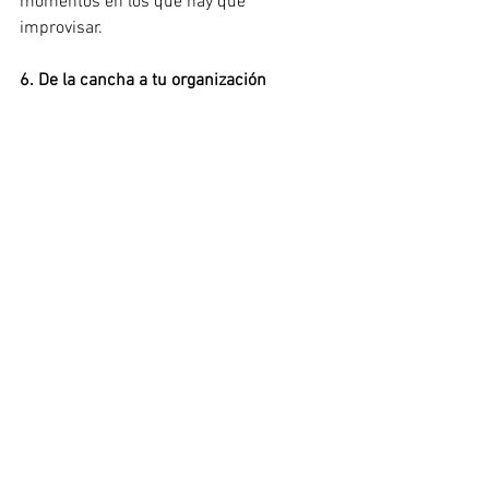
momentos en los que hay que 
improvisar.
6. De la cancha a tu organización
El Super Bowl nos recuerda algo claro: 
los resultados no son accidente. 
Estrategia, claridad, emoción y 
flexibilidad hacen que cada jugada valga 
la pena.
En BE COMM, ayudamos a equipos a 
traducir objetivos de negocio en 
mensajes claros, consistentes y 
accionables, para que cada pieza de 
comunicación tenga propósito y genere 
impacto real, tanto interna como 
externamente.