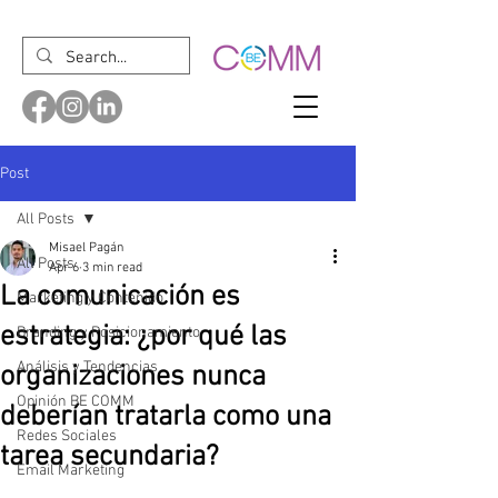
Post
All Posts
Misael Pagán
All Posts
Apr 6
3 min read
La comunicación es
Marketing y Contenido
estrategia: ¿por qué las
Branding y Posicionamiento
Análisis y Tendencias
organizaciones nunca
Opinión BE COMM
deberían tratarla como una
Redes Sociales
tarea secundaria?
Email Marketing