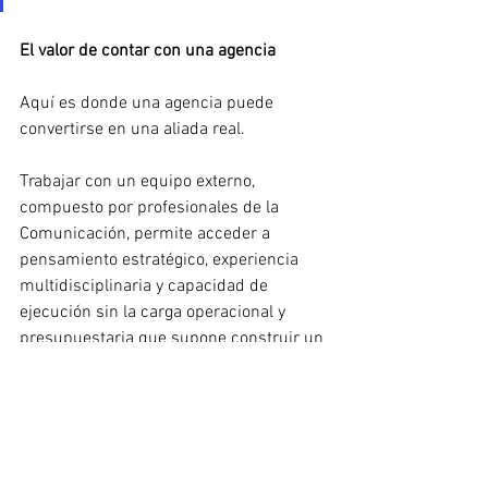
El valor de contar con una agencia
Aquí es donde una agencia puede 
convertirse en una aliada real.
Trabajar con un equipo externo, 
compuesto por profesionales de la 
Comunicación, permite acceder a 
pensamiento estratégico, experiencia 
multidisciplinaria y capacidad de 
ejecución sin la carga operacional y 
presupuestaria que supone construir un 
equipo interno completo. En lugar de 
depender de esfuerzos fragmentados o 
funciones repartidas entre áreas que ya 
tienen otras prioridades, la organización 
cuenta con un equipo especializado que 