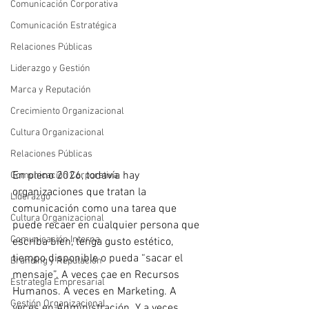
Comunicación Corporativa
Comunicación Estratégica
Relaciones Públicas
Liderazgo y Gestión
Marca y Reputación
Crecimiento Organizacional
Cultura Organizacional
Relaciones Públicas
En pleno 2026, todavía hay 
Comunicación Corporativa
organizaciones que tratan la 
Liderazgo
comunicación como una tarea que 
Cultura Organizacional
puede recaer en cualquier persona que 
Comunicación Interna
escriba bien, tenga gusto estético, 
tiempo disponible o pueda “sacar el 
Branding y Reputación
mensaje”. A veces cae en Recursos 
Estrategia Empresarial
Humanos. A veces en Marketing. A 
Gestión Organizacional
veces en Administración. Y a veces, 