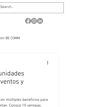
nión BE COMM
Relaciones Públicas
unidades
ional
Relaciones Públicas
eventos y
Branding y Reputación
cen múltiples beneficios para
ntan. Conoce 10 ventajas.