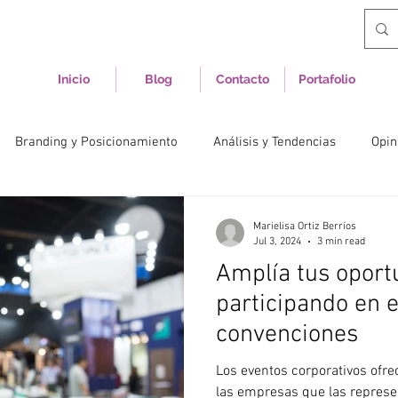
Inicio
Blog
Contacto
Portafolio
Branding y Posicionamiento
Análisis y Tendencias
Opi
ing
Comunicación Corporativa
Comunicación Estratégica
Marielisa Ortiz Berríos
Jul 3, 2024
3 min read
Amplía tus oport
Reputación
Crecimiento Organizacional
Cultura Organizac
participando en 
convenciones
derazgo
Cultura Organizacional
Comunicación Interna
Los eventos corporativos ofre
las empresas que las represe