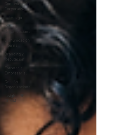
Comunicación
Corporativa
Liderazgo
Cultura
Organizacional
Comunicación
Interna
Branding y
Reputación
Estrategia
Empresarial
Gestión
Organizacional
Insights BE
COMM