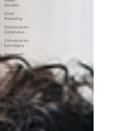
Redes
Sociales
Email
Marketing
Comunicación
Corporativa
Comunicación
Estratégica
Relaciones
Públicas
Liderazgo y
Gestión
Marca y
Reputación
Crecimiento
Organizacional
Cultura
Organizacional
Relaciones
Públicas